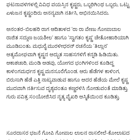
ಘಟನಾವಳಿಗಳಲ್ಲಿ ವಿವಿಧ ವಯಸ್ಸಿನ ಕೃಷ್ಣರು, ಒಬ್ಬರಿಗಿಂಥ ಒಬ್ಬರು, ಒಟ್ಟು
ಏಳುಜನ ಕೃಷ್ಣಂದಿರು ಅನನ್ಯವಾಗಿ ನರ್ತಿಸಿ, ಅಭಿನಯಿಸಿದರು.
ಅನಂತರ- ಬಿಲಹರಿ ರಾಗ ಆದಿತಾಳದ ‘ರಾ ರಾ ವೇಣು ಗೋಪಾಬಾಲ
ರಾಜಿತ ಸದ್ಗುಣ ಜಯಶೀಲ’ ಹಾಗೂ ‘ಸ್ವಾಗತಂ ಕೃಷ್ಣ’ ಚೇತೋಹಾರಿಯಾಗಿ
ಮೂಡಿಬಂತು. ಮಧುರೈ ಮುರಳೀಧರನ್ ರಚನೆಯ ‘ತಿಲ್ಲಾನ’
ಅತ್ಯಮೋಘವಾಗಿ ಕೃಷ್ಣನ ಅದ್ಭುತ ಸಾಹಸಗಳಿಗೆ ಕನ್ನಡಿ ಹಿಡಿಯಿತು.
ಆಕಾಶಚಾರಿ, ಮಂಡಿ ಅಡವು, ಯೋಗದ ಭಂಗಿಗಳಿಂದ ಕೂಡಿದ್ದ
ಕಾಳಿಂಗಮರ್ಧನ ಕೃಷ್ಣ ಮನಸೂರೆಗೊಂಡ. ಆರು ಹೆಡೆಗಳ ಕಾಳಿಂಗ,
ಬಿರುಸಾಗಿ ಹೆಡೆ ಎತ್ತಿ ನಾಟ್ಯವಾಡುವ ಹಾಗೂ ಅದರ ಹೆಡೆಯ ಮೇಲೆ ಕೃಷ್ಣ
ಮುದವಾಗಿ ನರ್ತಿಸುವ ದೃಶ್ಯವಂತೂ ಕಣ್ಣರಳಿಸಿ ನೋಡುವಂತೆ ಮಾಡಿತ್ತು.
ಗುರು ಪವಿತ್ರ ಸಂಯೋಜಿಸಿದ ನೃತ್ಯ ವೈಖರಿ ಅಸ್ಮಿತೆಯಿಂದ ಕೂಡಿತ್ತು.
ಸೂರದಾಸರ ಭಜನೆ ಗೋಪಿ ಗೋಪಾಲ ಲಾಲನ ರಾಸಲೀಲೆ-ಕೋಲಾಟದ