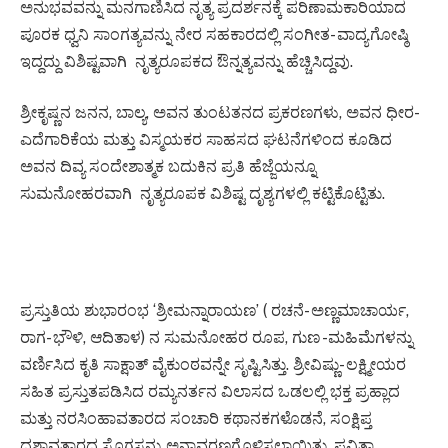
ಅನುಭವವನ್ನು ಮನಗಾಣಿಸಿದ ನೃತ್ಯ ಪ್ರದರ್ಶನಕ್ಕೆ ಪರಿಣಾಮಕಾರಿಯಾದ
ಪೂರಕ ಧ್ವನಿ ಸಾಂಗತ್ಯವನ್ನು ನೇರ ಸಹಕಾರದಲ್ಲಿ ಸಂಗೀತ- ವಾದ್ಯಗೋಷ್ಠಿ
ಇದ್ದದ್ದು ವಿಶಿಷ್ಟವಾಗಿ ನೃತ್ಯರೂಪಕದ ಔನ್ನತ್ಯವನ್ನು ಹೆಚ್ಚಿಸಿದ್ದವು.
ಶ್ರೀಕೃಷ್ಣನ ಜನನ, ಬಾಲ್ಯ, ಅವನ ತುಂಟತನದ ಪ್ರಕರಣಗಳು, ಅವನ ಧೀರ-
ಎದೆಗಾರಿಕೆಯ ಮತ್ತು ವಿಸ್ಮಯಕರ ಸಾಹಸದ ಘಟನೆಗಳಿಂದ ಕೂಡಿದ
ಅವನ ದಿವ್ಯ ಸಂದೇಶಾತ್ಮಕ ಬದುಕಿನ ಪ್ರತಿ ಹೆಜ್ಜೆಯನ್ನೂ
ಸುಮನೋಹರವಾಗಿ ನೃತ್ಯರೂಪಕ ವಿಶಿಷ್ಟ ದೃಶ್ಯಗಳಲ್ಲಿ ಕಟ್ಟಿಕೊಟ್ಟಿತು.
ಪ್ರಸ್ತುತಿಯ ಶುಭಾರಂಭ ‘ಶ್ರೀಮನ್ನಾರಾಯಣ’ ( ರಚನೆ- ಅಣ್ಣಮಾಚಾರ್ಯ,
ರಾಗ- ಭೌಳಿ, ಆದಿತಾಳ) ನ ಸುಮನೋಹರ ರೂಪ, ಗುಣ -ಮಹಿಮೆಗಳನ್ನು
ವರ್ಣಿಸಿದ ಕೃತಿ ಸಾಕ್ಷಾತ್ ವೈಕುಂಠವನ್ನೇ ಸೃಷ್ಟಿಸಿತ್ತು. ಶ್ರೀವಿಷ್ಣು- ಲಕ್ಷ್ಮೀಯರ
ಸಹಿತ ಪ್ರಸ್ತುತಪಡಿಸಿದ ರಮ್ಯನರ್ತನ ವಿಲಾಸದ ಒಡಲಲ್ಲಿ ಭಕ್ತ ಪ್ರಹ್ಲಾದ
ಮತ್ತು ನರಸಿಂಹಾವತಾರದ ಸಂಚಾರಿ ಕಥಾನಕಗಳೊಡನೆ, ಸಂಕ್ಷಿಪ್ತ
ದಶಾವತಾರದ ಸೊಗಸನ್ನು ಅನಾವರಣಗೊಳಿಸಲಾಯಿತು. ಪವಿತ್ರಾ