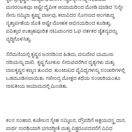
ಮನರಂಜಕವೂ ಅಷ್ಟೇ ದೈವೀಕ ಆಯಾಮದಿಂದ ಮೋಡಿ ಮಾಡಿದ ‘ನಿನ್ನೇ
ನೇನು ನಮ್ಮಿರಾ ಕೃಷ್ಣಾ’ ವರ್ಣವು, ಕಲಾವಿದರ ಸೊಗಸಾದ ಅಂಗಶುದ್ಧ
ನೃತ್ತಾರ್ಪಣೆಯ ಜೊತೆ ಅಷ್ಟೇ ಮೋಹಕ ಅಭಿನಯದಿಂದ ಕೂಡಿತ್ತು.
ಪವಿತ್ರಾರ ಉತ್ಸಾಹಪೂರಿತ ನಟುವಾಂಗದ ಓಘ ನರ್ತಕರ ಚೈತನ್ಯವನ್ನು
ವೃದ್ಧಿಗೊಳಿಸಿತ್ತು.
ಸೆರೆಮನೆಯಲ್ಲಿ ಕೃಷ್ಣನ ಜನನದಿಂದ ಹಿಡಿದು, ವಸುದೇವ ಯಮುನಾ
ನದಿಯನ್ನು ದಾಟಿ, ಕೃಷ್ಣ ಗೋಕುಲ ಸೇರುವವರೆಗಿನ ದೃಶ್ಯಗಳು ಮತ್ತು
ಬಾಲಕೃಷ್ಣನ ಕಣ್ಮನ ತುಂಬಿದ ತುಂಟಾಟದ ವೈವಿಧ್ಯಗಳನ್ನು ಸಂಚಾರಿಗಳಲ್ಲಿ
ಒಡಮೂಡಿಸಲಾಯಿತು. ಗಜೇಂದ್ರ ಮೋಕ್ಷದ ಕಥೆಯ ಸಂಚಾರಿಯಂತೂ
ನಾಟಕೀಯ ಆಯಾಮದಲ್ಲಿ ಮಿಂಚಿತು.
ಕಂಸ ಸಂಹಾರ, ಕುಚೇಲನ ಸ್ನೇಹ ಸಮ್ಮಿಲನ, ದ್ರೌಪದಿಗೆ ಅಕ್ಷಯವಸ್ತ್ರ ದಾನ,
ಪಾರ್ಥ ಸಾರಥಿಯಾಗಿ ಭಗವದ್ಗೀತೆ ಮತ್ತು ವಿಶ್ವರೂಪದವರೆಗೆ ವಿವಿಧ