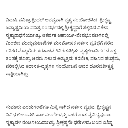
ವಿದುಷಿ ಪವಿತ್ರಾ ಶ್ರೀಧರ್ ಅನನ್ಯವಾಗಿ ನೃತ್ಯ ಸಂಯೋಜಿಸಿದ ಶ್ರೀಕೃಷ್ಣ
ಜನ್ಮಾಷ್ಟಮಿಯ ಪವಿತ್ರ ಸಂದರ್ಭದಲ್ಲಿ ಶ್ರೀಕೃಷ್ಣನಿಗೆ ಸಲ್ಲಿಸಿದ ವಿಶೇಷ
ನೃತ್ಯಾರಾಧನೆಯಾಗಿತ್ತು. ಆಕರ್ಷಕ ಆಹಾರ್ಯ- ವೇಷಭೂಷಣಗಳಲ್ಲಿ
ಮಿಂಚಿದ ಮುದ್ದುಪುಟಾಣಿಗಳ ಮನಮೋಹಕ ನರ್ತನ ಪ್ರತಿಭೆಗೆ ನೆರೆದ
ರಸಿಕರ ಮೆಚ್ಚುಗೆಯ ಕರತಾಡನ ಕಿವಿಗಡಚಿಕ್ಕಿತು. ನೃತ್ಯಕಲಾವಿದರ ದೊಡ್ಡ
ತಂಡಕ್ಕೆ ಪವಿತ್ರಾ ಅವರು ನೀಡಿದ ಅತ್ಯುತ್ತಮ ತರಬೇತಿ, ವಹಿಸಿದ ಪರಿಶ್ರಮ,
ಪರಿಕಲ್ಪಿಸಿದ ಕಥಾನಕ- ದೃಶ್ಯಗಳ ಸಂಯೋಜನೆ ಅವರ ದೂರದರ್ಶಿತ್ವಕ್ಕೆ
ಸಾಕ್ಷಿಯಾಗಿತ್ತು.
ಸುಮಾರು ಎರಡುಗಂಟೆಗೂ ಮಿಕ್ಕಿ ಸಾಗಿದ ನರ್ತನ ವೈಭವ, ಶ್ರೀಕೃಷ್ಣನ
ವಿವಿಧ ಲೀಲಾವಳಿ- ಸಾಹಸಗಾಥೆಗಳನ್ನು ಒಳಗೊಂಡ ವೈವಿಧ್ಯಪೂರ್ಣ
ನೃತ್ಯಾವಳಿ ರಂಜನೀಯವಾಗಿತ್ತು. ಶ್ರೀಕೃಷ್ಣನೇ ಧರೆಗಿಳಿದು ಬಂದ ವಿಶಿಷ್ಟ