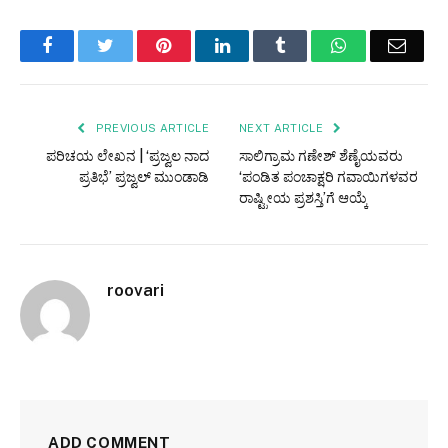
Facebook
Twitter
Pinterest
LinkedIn
Tumblr
WhatsApp
Email
PREVIOUS ARTICLE
NEXT ARTICLE
ಪರಿಚಯ ಲೇಖನ | ‘ಪ್ರಜ್ವಲ ನಾದ
ಸಾಲಿಗ್ರಾಮ ಗಣೇಶ್ ಶೆಣೈಯವರು
ಪ್ರತಿಭೆ’ ಪ್ರಜ್ವಲ್ ಮುಂಡಾಡಿ
‘ಪಂಡಿತ ಪಂಚಾಕ್ಷರಿ ಗವಾಯಿಗಳವರ
ರಾಷ್ಟ್ರೀಯ ಪ್ರಶಸ್ತಿ’ಗೆ ಆಯ್ಕೆ
roovari
ADD COMMENT