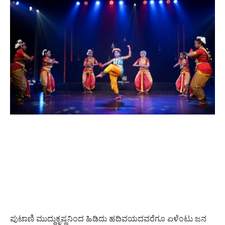
ಪುಟಾಣಿ ಮುದ್ದುಕೃಷ್ಣನಿಂದ ಹಿಡಿದು ಹದಿವಯದವರೆಗೂ ಏಳೆಂಟು ಜನ