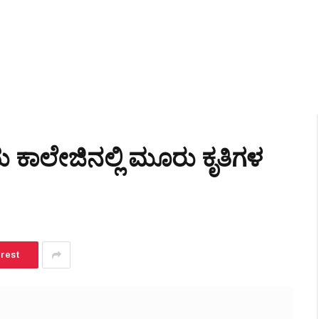
 ಕಾಲೇಜಿನಲ್ಲಿ ಮೂರು ಕೃತಿಗಳ
erest