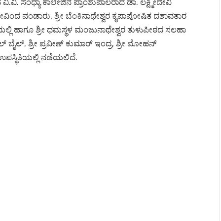
ವಿ. ಸಂಧ್ಯಾ ಕಾಲೇಜಿನ ಪ್ರಾಂಶುಪಾಲರಾದ ಡಾ. ಲಕ್ಷ್ಮೀದೇವಿ
ೀ ಗೋವಿಂದ ವಂಡಾರು, ಶ್ರೀ ಬೆಂಕಿನಾಥೇಶ್ವರ ಕೃಪಾಪೋಷಿತ ದಶಾವತಾರ
 ಮಲ್ಲಿ ಹಾಗೂ ಶ್ರೀ ಧಮಸ್ಥಳ ಮಂಜುನಾಥೇಶ್ವರ ತುಳುಪೀಠದ ಸಲಹಾ
ಬೈಲ್‌, ಶ್ರೀ ಪ್ರವೀಣ್ ಕುಮಾರ್ ಇಂದ್ರ, ಶ್ರೀ ಮೋಹನ್
ಉಪಸ್ಥಿತಿಯಲ್ಲಿ ನಡೆಯಲಿದೆ.