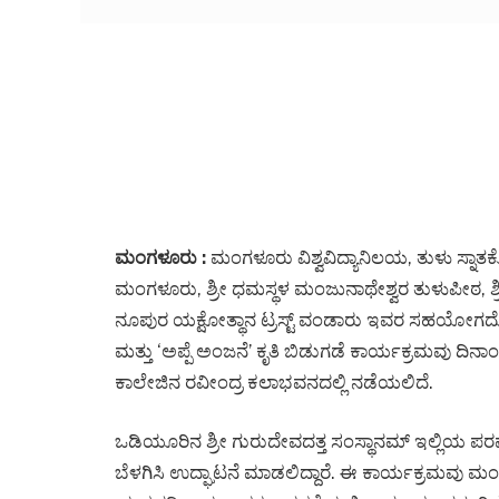
ಮಂಗಳೂರು :
ಮಂಗಳೂರು ವಿಶ್ವವಿದ್ಯಾನಿಲಯ, ತುಳು ಸ್ನಾತಕ
ಮಂಗಳೂರು, ಶ್ರೀ ಧಮಸ್ಥಳ ಮಂಜುನಾಥೇಶ್ವರ ತುಳುಪೀಠ, ಶ್
ನೂಪುರ ಯಕ್ಷೋತ್ಥಾನ ಟ್ರಸ್ಟ್ ವಂಡಾರು ಇವರ ಸಹಯೋಗದೊಂದಿಗೆ 
ಮತ್ತು ‘ಅಪ್ಪೆ ಅಂಜನೆ’ ಕೃತಿ ಬಿಡುಗಡೆ ಕಾರ್ಯಕ್ರಮವು ದ
ಕಾಲೇಜಿನ ರವೀಂದ್ರ ಕಲಾಭವನದಲ್ಲಿ ನಡೆಯಲಿದೆ.
ಒಡಿಯೂರಿನ ಶ್ರೀ ಗುರುದೇವದತ್ತ ಸಂಸ್ಥಾನಮ್ ಇಲ್ಲಿಯ ಪರ
ಬೆಳಗಿಸಿ ಉದ್ಘಾಟನೆ ಮಾಡಲಿದ್ದಾರೆ. ಈ ಕಾರ್ಯಕ್ರಮವು ಮಂ