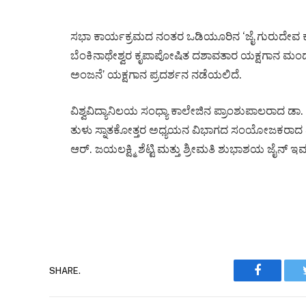
ಸಭಾ ಕಾರ್ಯಕ್ರಮದ ನಂತರ ಒಡಿಯೂರಿನ ‘ಜೈ ಗುರುದೇವ ಕಲಾ
ಬೆಂಕಿನಾಥೇಶ್ವರ ಕೃಪಾಪೋಷಿತ ದಶಾವತಾರ ಯಕ್ಷಗಾನ ಮಂಡ
ಅಂಜನೆ’ ಯಕ್ಷಗಾನ ಪ್ರದರ್ಶನ ನಡೆಯಲಿದೆ.
ವಿಶ್ವವಿದ್ಯಾನಿಲಯ ಸಂಧ್ಯಾ ಕಾಲೇಜಿನ ಪ್ರಾಂಶುಪಾಲರಾದ ಡಾ.
ತುಳು ಸ್ನಾತಕೋತ್ತರ ಅಧ್ಯಯನ ವಿಭಾಗದ ಸಂಯೋಜಕರಾದ 
ಆರ್. ಜಯಲಕ್ಷ್ಮಿ ಶೆಟ್ಟಿ ಮತ್ತು ಶ್ರೀಮತಿ ಶುಭಾಶಯ ಜೈನ್ ಇವರ
Faceboo
SHARE.