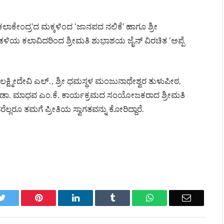
ಕೇಂದ್ರ’ದ ಮಕ್ಕಳಿಂದ ‘ಜಾನಪದ ನಲಿಕೆ’ ಹಾಗೂ ಶ್ರೀ
ಳಿಯ ಕಲಾವಿದರಿಂದ ಶ್ರೀಮತಿ ಶುಭಾಶಯ ಜೈನ್ ವಿರಚಿತ ‘ಅಪ್ಪೆ
 ಲಕ್ಷ್ಮೀದೇವಿ ಎಲ್., ಶ್ರೀ ಧಮಸ್ಥಳ ಮಂಜುನಾಥೇಶ್ವರ ತುಳುಪೀಠ,
ಡಾ. ಮಾಧವ ಎಂ.ಕೆ. ಕಾರ್ಯಕ್ರಮದ ಸಂಯೋಜಕರಾದ ಶ್ರೀಮತಿ
ೆಲ್ಲರೂ ತಮಗೆ ಪ್ರೀತಿಯ ಸ್ವಾಗತವನ್ನು ಕೋರಿದ್ದಾರೆ.
k
Twitter
Pinterest
LinkedIn
Tumblr
WhatsApp
Email