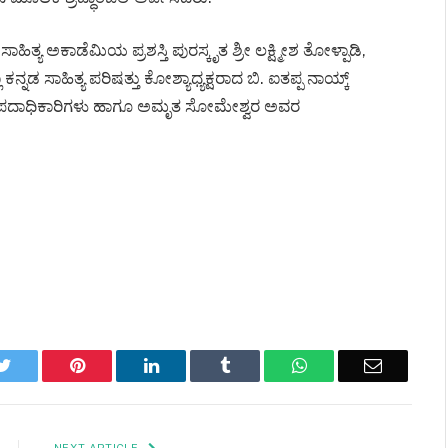
ತ್ಯ ಅಕಾಡೆಮಿಯ ಪ್ರಶಸ್ತಿ ಪುರಸ್ಕೃತ ಶ್ರೀ ಲಕ್ಷ್ಮೀಶ ತೋಳ್ಪಾಡಿ,
ನ್ನಡ ಸಾಹಿತ್ಯ ಪರಿಷತ್ತು ಕೋಶ್ಯಾಧ್ಯಕ್ಷರಾದ ಬಿ. ಐತಪ್ಪ ನಾಯ್ಕ್
ಸರ್ವ ಪದಾಧಿಕಾರಿಗಳು ಹಾಗೂ ಅಮೃತ ಸೋಮೇಶ್ವರ ಅವರ
k
Twitter
Pinterest
LinkedIn
Tumblr
WhatsApp
Email
NEXT ARTICLE