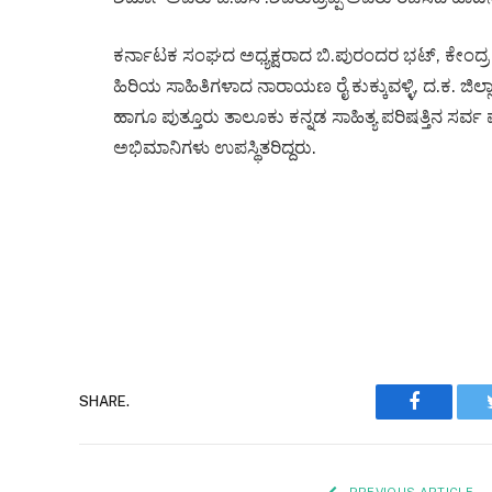
ಕರ್ನಾಟಕ ಸಂಘದ ಅಧ್ಯಕ್ಷರಾದ ಬಿ.ಪುರಂದರ ಭಟ್, ಕೇಂದ್ರ ಸಾಹಿ
ಹಿರಿಯ ಸಾಹಿತಿಗಳಾದ ನಾರಾಯಣ ರೈ ಕುಕ್ಕುವಳ್ಳಿ, ದ.ಕ. ಜಿಲ್ಲಾ ಕ
ಹಾಗೂ ಪುತ್ತೂರು ತಾಲೂಕು ಕನ್ನಡ ಸಾಹಿತ್ಯ ಪರಿಷತ್ತಿನ 
ಅಭಿಮಾನಿಗಳು ಉಪಸ್ಥಿತರಿದ್ದರು.
Faceboo
SHARE.
PREVIOUS ARTICLE