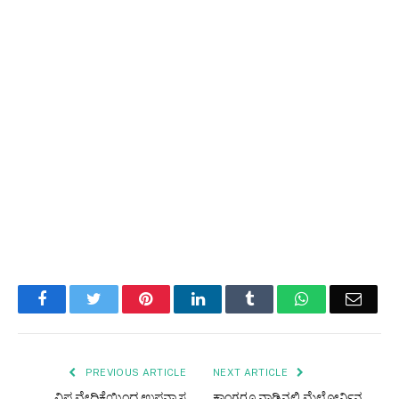
Facebook
Twitter
Pinterest
LinkedIn
Tumblr
WhatsApp
Email
PREVIOUS ARTICLE
NEXT ARTICLE
ವಿಪ್ರ ವೇದಿಕೆಯಿಂದ ಉಪನ್ಯಾಸ
ಕಾಂಗರೂ ನಾಡಿನಲ್ಲಿ ಮೆಲ್ಬೋರ್ನಿನ