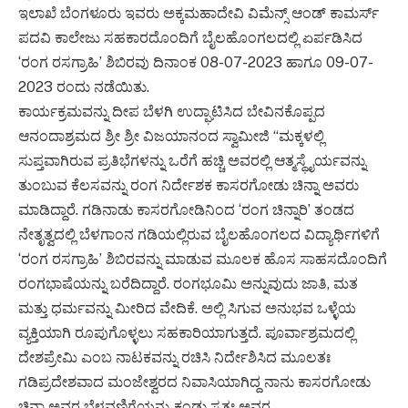
ಇಲಾಖೆ ಬೆಂಗಳೂರು ಇವರು ಅಕ್ಕಮಹಾದೇವಿ ವಿಮೆನ್ಸ್ ಆಂಡ್ ಕಾಮರ್ಸ್
ಪದವಿ ಕಾಲೇಜು ಸಹಕಾರದೊಂದಿಗೆ ಬೈಲಹೊಂಗಲದಲ್ಲಿ ಏರ್ಪಡಿಸಿದ
‘ರಂಗ ರಸಗ್ರಾಹಿ’ ಶಿಬಿರವು ದಿನಾಂಕ 08-07-2023 ಹಾಗೂ 09-07-
2023 ರಂದು ನಡೆಯಿತು.
ಕಾರ್ಯಕ್ರಮವನ್ನು ದೀಪ ಬೆಳಗಿ ಉದ್ಘಾಟಿಸಿದ ಬೇವಿನಕೊಪ್ಪದ
ಆನಂದಾಶ್ರಮದ ಶ್ರೀ ಶ್ರೀ ವಿಜಯಾನಂದ ಸ್ವಾಮೀಜಿ “ಮಕ್ಕಳಲ್ಲಿ
ಸುಪ್ತವಾಗಿರುವ ಪ್ರತಿಭೆಗಳನ್ನು ಒರೆಗೆ ಹಚ್ಚಿ ಅವರಲ್ಲಿ ಆತ್ಮಸ್ಥೈರ್ಯವನ್ನು
ತುಂಬುವ ಕೆಲಸವನ್ನು ರಂಗ ನಿರ್ದೇಶಕ ಕಾಸರಗೋಡು ಚಿನ್ನಾ ಅವರು
ಮಾಡಿದ್ದಾರೆ. ಗಡಿನಾಡು ಕಾಸರಗೋಡಿನಿಂದ ‘ರಂಗ ಚಿನ್ನಾರಿ’ ತಂಡದ
ನೇತೃತ್ವದಲ್ಲಿ ಬೆಳಗಾಂನ ಗಡಿಯಲ್ಲಿರುವ ಬೈಲಹೊಂಗಲದ ವಿದ್ಯಾರ್ಥಿಗಳಿಗೆ
‘ರಂಗ ರಸಗ್ರಾಹಿ’ ಶಿಬಿರವನ್ನು ಮಾಡುವ ಮೂಲಕ ಹೊಸ ಸಾಹಸದೊಂದಿಗೆ
ರಂಗಭಾಷೆಯನ್ನು ಬರೆದಿದ್ದಾರೆ. ರಂಗಭೂಮಿ ಅನ್ನುವುದು ಜಾತಿ, ಮತ
ಮತ್ತು ಧರ್ಮವನ್ನು ಮೀರಿದ ವೇದಿಕೆ. ಅಲ್ಲಿ ಸಿಗುವ ಅನುಭವ ಒಳ್ಳೆಯ
ವ್ಯಕ್ತಿಯಾಗಿ ರೂಪುಗೊಳ್ಳಲು ಸಹಕಾರಿಯಾಗುತ್ತದೆ. ಪೂರ್ವಾಶ್ರಮದಲ್ಲಿ
ದೇಶಪ್ರೇಮಿ ಎಂಬ ನಾಟಕವನ್ನು ರಚಿಸಿ ನಿರ್ದೇಶಿಸಿದ ಮೂಲತಃ
ಗಡಿಪ್ರದೇಶವಾದ ಮಂಜೇಶ್ವರದ ನಿವಾಸಿಯಾಗಿದ್ದ ನಾನು ಕಾಸರಗೋಡು
ಚಿನ್ನಾ ಅವರ ಬೆಳವಣಿಗೆಯನ್ನು ಕಂಡು ಸ್ವತಃ ಅವರ