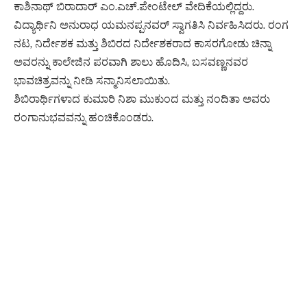
ಕಾಶಿನಾಥ್ ಬಿರಾದಾರ್ ಎಂ.ಎಚ್.ಪೇಂಟೇಲ್ ವೇದಿಕೆಯಲ್ಲಿದ್ದರು.
ವಿದ್ಯಾರ್ಥಿನಿ ಅನುರಾಧ ಯಮನಪ್ಪನವರ್ ಸ್ವಾಗತಿಸಿ ನಿರ್ವಹಿಸಿದರು. ರಂಗ
ನಟ, ನಿರ್ದೇಶಕ ಮತ್ತು ಶಿಬಿರದ ನಿರ್ದೇಶಕರಾದ ಕಾಸರಗೋಡು ಚಿನ್ನಾ
ಅವರನ್ನು ಕಾಲೇಜಿನ ಪರವಾಗಿ ಶಾಲು ಹೊದಿಸಿ, ಬಸವಣ್ಣನವರ
ಭಾವಚಿತ್ರವನ್ನು ನೀಡಿ ಸನ್ಮಾನಿಸಲಾಯಿತು.
ಶಿಬಿರಾರ್ಥಿಗಳಾದ ಕುಮಾರಿ ನಿಶಾ ಮುಕುಂದ ಮತ್ತು ನಂದಿತಾ ಅವರು
ರಂಗಾನುಭವವನ್ನು ಹಂಚಿಕೊಂಡರು.