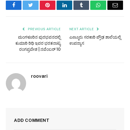
Facebook
Twitter
Pinterest
LinkedIn
Tumblr
WhatsApp
Email
PREVIOUS ARTICLE
NEXT ARTICLE
ಮಂಗಳೂರಿನ ಪುರಭವನದಲ್ಲಿ
ಎಣ್ಮೂರು ಸರಕಾರಿ ಪ್ರೌಢ ಶಾಲೆಯಲ್ಲಿ
ಕುಮಾರಿ ರಿಧಿ ಇವರ ಭರತನಾಟ್ಯ
ಉಪನ್ಯಾಸ
ರಂಗಪ್ರವೇಶ | ನವೆಂಬರ್ 10
roovari
ADD COMMENT