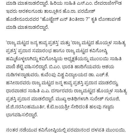
ಮಾಡಿ ಮಾತನಾಡಲಿದ್ದಾರೆ. ಹಿರಿಯ ಸಾಹಿತಿ ಎಸ್.ಎಂ. ದೇವರಾಜೇಗೌಡ
ಇವರು ಅರಕಲಗೂಡು ತಾಲ್ಲೂಕಿನ ಹೊ.ರಾ. ಪರಮೇಶ್
ಹೊಡೇನೂರುರವರ “ಹೊಟ್ಟೇಗ್ ಏನ್ ತಿಂತೀರಾ ?” ಕೃತಿ ಲೋಕಾರ್ಪಣೆ
ಮಾಡಿ ಮಾತನಾಡಲಿದ್ದಾರೆ.
‘ರಾಜ್ಯ ಮಟ್ಟದ ಜನ್ಯ ಕಾವ್ಯ ಪ್ರಶಸ್ತಿ’ ಮತ್ತು ‘ರಾಜ್ಯ ಮಟ್ಟದ ಹೊಯ್ಸಳ ಸಾಹಿತ್ಯ
ಪ್ರಶಸ್ತಿ’ ಪ್ರದಾನ ಸಮಾರಂಭ ಹಾಗೂ ರಾಜ್ಯ ಮಟ್ಟದ ಕವಿಗೋಷ್ಠಿ
ಹಮ್ಮಿಕೊಳ್ಳಲಾಗಿದ್ದು ಕವಿಗೋಷ್ಠಿಯ ಅಧ್ಯಕ್ಷತೆಯನ್ನು ಮುಂಬಯಿ ಸಾಹಿತಿ
ವಾಣಿ ಶೆಟ್ಟಿ ವಹಿಸಲಿದ್ದಾರೆ. ಬಿ.ಎಂ. ಭಾರತಿ ಹಾದಿಗೆಯವರು ಆಶಯ
ನುಡಿಗಳನ್ನಾಡುವರು. ಕುವೆಂಪು ವಿಶ್ವ ವಿದ್ಯಾಲಯದ ಡಾ. ಎಚ್.ಕೆ.
ಹಸೀನಾರವರು ರಾಜ್ಯ ಮಟ್ಟದ ಜನ್ನ ಕಾವ್ಯ ಪ್ರಶಸ್ತಿ ಪ್ರದಾನ ಮಾಡಲಿದ್ದು,
ಧಾರವಾಡದ ಸಾಹಿತಿ ಎ.ಎ. ದರ್ಗಾರವರು ರಾಜ್ಯಮಟ್ಟದ ಹೊಯ್ಸಳ ಸಾಹಿತ್ಯ
ಪ್ರಶಸ್ತಿ ಪ್ರದಾನ ಮಾಡಲಿದ್ದಾರೆ. ಮುಖ್ಯ ಅತಿಥಿಗಳಾಗಿ ಸುರೇಶ್ ಗುರೂಜಿ,
ಜೆ.ಜಿ.ನರಸಿಂಹಮೂರ್ತಿ, ಕೆ.ಟಿ.ಜಯಶ್ರೀ ಸೇರಿದಂತೆ ಹಲವು ಗಣ್ಯರು
ಭಾಗವಹಿಸಲಿದ್ದಾರೆ.
ನಂತರ ನಡೆಯುವ ಕವಿಗೋಷ್ಠಿಯಲ್ಲಿ ಪರಮಾನಂದ ದಳಪತಿ ಮುಂಬಯಿ,