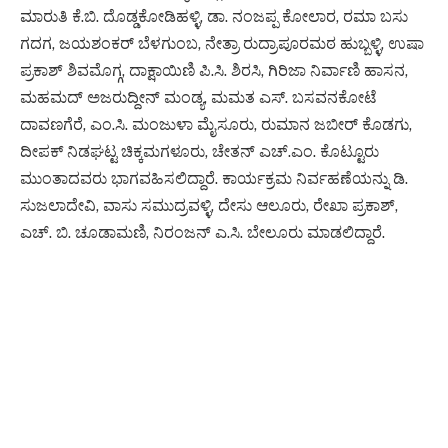
ಮಾರುತಿ ಕೆ.ಬಿ. ದೊಡ್ಡಕೋಡಿಹಳ್ಳಿ, ಡಾ. ನಂಜಪ್ಪ ಕೋಲಾರ, ರಮಾ ಬಸು
ಗದಗ, ಜಯಶಂಕರ್ ಬೆಳಗುಂಬ, ನೇತ್ರಾ ರುದ್ರಾಪೂರಮಠ ಹುಬ್ಬಳ್ಳಿ, ಉಷಾ
ಪ್ರಕಾಶ್ ಶಿವಮೊಗ್ಗ, ದಾಕ್ಷಾಯಿಣಿ ಪಿ.ಸಿ. ಶಿರಸಿ, ಗಿರಿಜಾ ನಿರ್ವಾಣಿ ಹಾಸನ,
ಮಹಮದ್ ಅಜರುದ್ದೀನ್ ಮಂಡ್ಯ, ಮಮತ ಎಸ್. ಬಸವನಕೋಟೆ
ದಾವಣಗೆರೆ, ಎಂ.ಸಿ. ಮಂಜುಳಾ ಮೈಸೂರು, ರುಮಾನ ಜಬೀರ್ ಕೊಡಗು,
ದೀಪಕ್ ನಿಡಘಟ್ಟ ಚಿಕ್ಕಮಗಳೂರು, ಚೇತನ್ ಎಚ್.ಎಂ. ಕೊಟ್ಟೂರು
ಮುಂತಾದವರು ಭಾಗವಹಿಸಲಿದ್ದಾರೆ. ಕಾರ್ಯಕ್ರಮ ನಿರ್ವಹಣೆಯನ್ನು ಡಿ.
ಸುಜಲಾದೇವಿ, ವಾಸು ಸಮುದ್ರವಳ್ಳಿ, ದೇಸು ಆಲೂರು, ರೇಖಾ ಪ್ರಕಾಶ್,
ಎಚ್. ಬಿ. ಚೂಡಾಮಣಿ, ನಿರಂಜನ್ ಎ.ಸಿ. ಬೇಲೂರು ಮಾಡಲಿದ್ದಾರೆ.