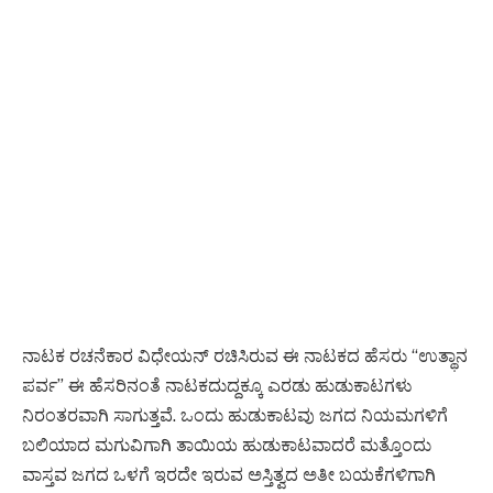
ನಾಟಕ ರಚನೆಕಾರ ವಿಧೇಯನ್ ರಚಿಸಿರುವ ಈ ನಾಟಕದ ಹೆಸರು “ಉತ್ಥಾನ
ಪರ್ವ” ಈ ಹೆಸರಿನಂತೆ ನಾಟಕದುದ್ದಕ್ಕೂ ಎರಡು ಹುಡುಕಾಟಗಳು
ನಿರಂತರವಾಗಿ ಸಾಗುತ್ತವೆ. ಒಂದು ಹುಡುಕಾಟವು ಜಗದ ನಿಯಮಗಳಿಗೆ
ಬಲಿಯಾದ ಮಗುವಿಗಾಗಿ ತಾಯಿಯ ಹುಡುಕಾಟವಾದರೆ ಮತ್ತೊಂದು
ವಾಸ್ತವ ಜಗದ ಒಳಗೆ ಇರದೇ ಇರುವ ಅಸ್ತಿತ್ವದ ಅತೀ ಬಯಕೆಗಳಿಗಾಗಿ