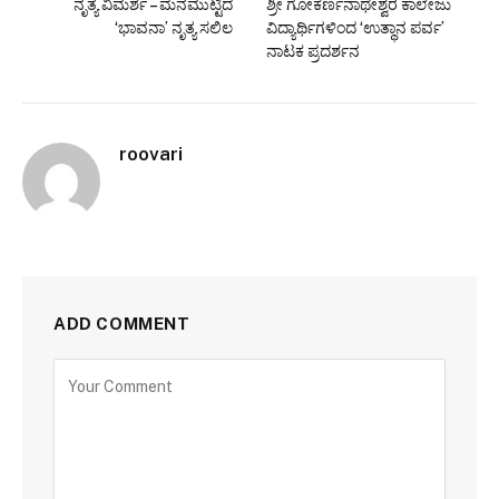
ನೃತ್ಯ ವಿಮರ್ಶೆ – ಮನಮುಟ್ಟಿದ
ಶ್ರೀ ಗೋಕರ್ಣನಾಥೇಶ್ವರ ಕಾಲೇಜು
‘ಭಾವನಾ’ ನೃತ್ಯ ಸಲಿಲ
ವಿದ್ಯಾರ್ಥಿಗಳಿಂದ ‘ಉತ್ಥಾನ ಪರ್ವ’
ನಾಟಕ ಪ್ರದರ್ಶನ
roovari
ADD COMMENT