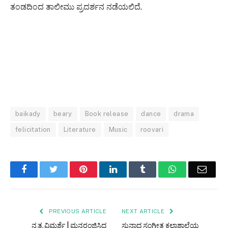
ತಂಡದಿಂದ ತಾಲೀಮು ಪ್ರದರ್ಶನ ನಡೆಯಲಿದೆ.
baikady
beary
Book release
dance
drama
felicitation
Literature
Music
roovari
Facebook
Twitter
Pinterest
LinkedIn
Tumblr
WhatsApp
Email
PREVIOUS ARTICLE
NEXT ARTICLE
ನೃತ್ಯ ವಿಮರ್ಶೆ | ಮನರಂಜಿಸಿದ
ಸುನಾದ ಸಂಗೀತ ಕಲಾಶಾಲೆಯ