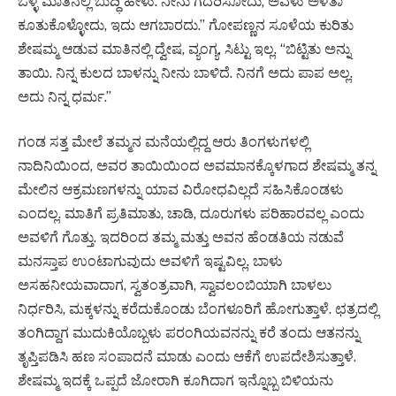
ಒಳ್ಳೆ ಮಾತಿನಲ್ಲಿ ಬುದ್ಧಿ ಹೇಳು. ನೀನು ಗದರಿಸೋದು, ಅವಳು ಅಳತಾ
ಕೂತುಕೊಳ್ಳೋದು, ಇದು ಆಗಬಾರದು.” ಗೋಪಣ್ಣನ ಸೂಳೆಯ ಕುರಿತು
ಶೇಷಮ್ಮ ಆಡುವ ಮಾತಿನಲ್ಲಿ ದ್ವೇಷ, ವ್ಯಂಗ್ಯ, ಸಿಟ್ಟು ಇಲ್ಲ. “ಬಿಟ್ಟಿತು ಅನ್ನು
ತಾಯಿ. ನಿನ್ನ ಕುಲದ ಬಾಳನ್ನು ನೀನು ಬಾಳಿದೆ. ನಿನಗೆ ಅದು ಪಾಪ ಅಲ್ಲ.
ಅದು ನಿನ್ನ ಧರ್ಮ.”
ಗಂಡ ಸತ್ತ ಮೇಲೆ ತಮ್ಮನ ಮನೆಯಲ್ಲಿದ್ದ ಆರು ತಿಂಗಳುಗಳಲ್ಲಿ
ನಾದಿನಿಯಿಂದ, ಅವರ ತಾಯಿಯಿಂದ ಅವಮಾನಕ್ಕೊಳಗಾದ ಶೇಷಮ್ಮ ತನ್ನ
ಮೇಲಿನ ಆಕ್ರಮಣಗಳನ್ನು ಯಾವ ವಿರೋಧವಿಲ್ಲದೆ ಸಹಿಸಿಕೊಂಡಳು
ಎಂದಲ್ಲ. ಮಾತಿಗೆ ಪ್ರತಿಮಾತು, ಚಾಡಿ, ದೂರುಗಳು ಪರಿಹಾರವಲ್ಲ ಎಂದು
ಅವಳಿಗೆ ಗೊತ್ತು. ಇದರಿಂದ ತಮ್ಮ ಮತ್ತು ಅವನ ಹೆಂಡತಿಯ ನಡುವೆ
ಮನಸ್ತಾಪ ಉಂಟಾಗುವುದು ಅವಳಿಗೆ ಇಷ್ಟವಿಲ್ಲ. ಬಾಳು
ಅಸಹನೀಯವಾದಾಗ, ಸ್ವತಂತ್ರವಾಗಿ, ಸ್ವಾವಲಂಬಿಯಾಗಿ ಬಾಳಲು
ನಿರ್ಧರಿಸಿ, ಮಕ್ಕಳನ್ನು ಕರೆದುಕೊಂಡು ಬೆಂಗಳೂರಿಗೆ ಹೋಗುತ್ತಾಳೆ. ಛತ್ರದಲ್ಲಿ
ತಂಗಿದ್ದಾಗ ಮುದುಕಿಯೊಬ್ಬಳು ಪರಂಗಿಯವನನ್ನು ಕರೆ ತಂದು ಆತನನ್ನು
ತೃಪ್ತಿಪಡಿಸಿ ಹಣ ಸಂಪಾದನೆ ಮಾಡು ಎಂದು ಆಕೆಗೆ ಉಪದೇಶಿಸುತ್ತಾಳೆ.
ಶೇಷಮ್ಮ ಇದಕ್ಕೆ ಒಪ್ಪದೆ ಜೋರಾಗಿ ಕೂಗಿದಾಗ ಇನ್ನೊಬ್ಬ ಬಿಳಿಯನು