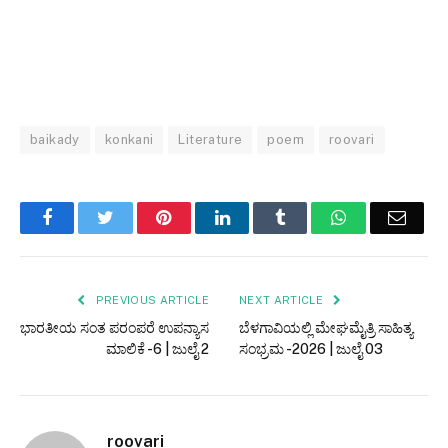
baikady
konkani
Literature
poem
roovari
Facebook
Twitter
Pinterest
LinkedIn
Tumblr
WhatsApp
Email
PREVIOUS ARTICLE
NEXT ARTICLE
ಭಾರತೀಯ ಸಂತ ಪರಂಪರೆ ಉಪನ್ಯಾಸ
ಬೆಳಗಾವಿಯಲ್ಲಿ ಮೇಘಮೈತ್ರಿ ಸಾಹಿತ್ಯ
ಮಾಲಿಕೆ -6 | ಜುಲೈ 2
ಸಂಭ್ರಮ -2026 | ಜುಲೈ 03
roovari