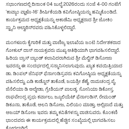
ಸಭಾಂಗಣದಲ್ಲಿ ದಿನಾಂಕ 04 ಜುಲೈ 2026ರಂದು ಸಂಜೆ 4-00 ಗಂಟೆಗೆ
‘ಕಾವ್ಯಾಂ ವ್ಹಾಳೊ-16’ ಶೀರ್ಷಿಕೆಯಡಿ ಕವಿಗೋಷ್ಠಿಯನ್ನು ಹಮ್ಮಿಕೊಂಡಿದೆ.
ಕಾರ್ಯಕ್ರಮದ ಅಧ್ಯಕ್ಷತೆಯನ್ನು ಅಕಾಡೆಮಿ ಅಧ್ಯಕ್ಷರಾದ ಶ್ರೀ ಜೋಕಿಂ
ಸ್ಟ್ಯಾನಿ ಆಲ್ವಾರಿಸ್‌ರವರು ವಹಿಸಿಕೊಳ್ಳಲಿದ್ದಾರೆ.
ಮಂಗಳೂರು ಕೈಗಾರಿಕೆ ಮತ್ತು ವಾಣಿಜ್ಯ ಇಲಾಖೆಯ ಜಂಟಿ ನಿರ್ದೇಶಕರಾದ
ಗೋಕುಲ್ ದಾಸ್ ನಾಯಕ್ರವರು ಮುಖ್ಯ ಅತಿಥಿಯಾಗಿ ಭಾಗವಹಿಸಲಿದ್ದಾರೆ.
ಹಿರಿಯ ಬ್ರಾಸ್ ಬ್ಯಾಂಡ್ ಕಲಾವಿದರಾಗಿರುವ ಶ್ರೀ ಮೆಲ್ವಿನ್ ಡಿಸೋಜಾ
ಇವರನ್ನು ಈ ಸಂದರ್ಭದಲ್ಲಿ ಸನ್ಮಾನಿಸಲಾಗುವುದು. ಖ್ಯಾತ ಕವಯಿತ್ರಿಯಾದ
ಡಾ. ಡಿಂಪಲ್ ಜೆನಿಫರ್ ಫೆರ್ನಾಂಡಿಸ್ರವರು ಕವಿಗೋಷ್ಠಿಯ ಅಧ್ಯಕ್ಷತೆಯನ್ನು
ವಹಿಸಲಿದ್ದು, ಎಡಿ ಕಾಡ್ದೊಸ್ ತಾಕೊಡೆ, ಜಯಶ್ರೀ ಶೆಣೈ, ರಾಮಚಂದ್ರ ಪೈ,
ಜೆನೆಲಿಯಾ ಡಿ ಅಲ್ಮೇಡಾ, ಗ್ರೇಶಿಯನ್‌ ಪಾಲಡ್ಕ, ಸೋನಿಯಾ ಡಿಕೋಸ್ತ,
ರಾಘವೇಂದ್ರ ಪ್ರಭು ಕರ್ವಾಲು, ಜ್ಯೂಲಿಯೆಟ್ ಫೆರ್ನಾಂಡಿಸ್, ರೇಮಂಡ್‌
ಡಿಕೂನಾ, ತಾಕೊಡೆ, ಅಲನಿ ಡಿಸೋಜ, ವಿಲಿಯಂ ಮಾಡ್ತಾ, ಅಲ್ಲಿಪಾದೆ ಮತ್ತು
ಅಜಯ್ ಡಿಸೋಜ ಇವರು ತಮ್ಮ ಕವಿತೆಗಳನ್ನು ವಾಚಿಸುವರು. ಕೊಂಕಣಿ
ಭಾಂದವರು ಈ ಕಾರ್ಯಕ್ರಮದಲ್ಲಿ ಹೆಚ್ಚಿನ ಸಂಖ್ಯೆಯಲ್ಲಿ ಭಾಗವಹಿಸಲು
ಕೋರಲಾಗಿದೆ.