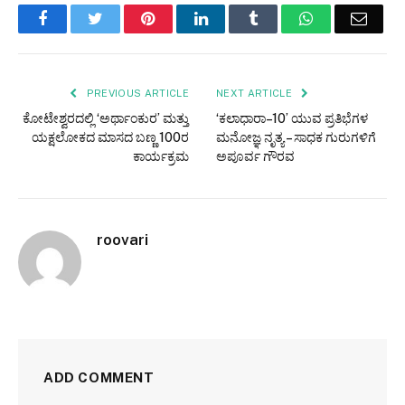
Facebook
Twitter
Pinterest
LinkedIn
Tumblr
WhatsApp
Email
PREVIOUS ARTICLE
NEXT ARTICLE
ಕೋಟೇಶ್ವರದಲ್ಲಿ ‘ಅರ್ಥಾಂಕುರ’ ಮತ್ತು
‘ಕಲಾಧಾರಾ–10’ ಯುವ ಪ್ರತಿಭೆಗಳ
ಯಕ್ಷಲೋಕದ ಮಾಸದ ಬಣ್ಣ 100ರ
ಮನೋಜ್ಞ ನೃತ್ಯ – ಸಾಧಕ ಗುರುಗಳಿಗೆ
ಕಾರ್ಯಕ್ರಮ
ಅಪೂರ್ವ ಗೌರವ
roovari
ADD COMMENT