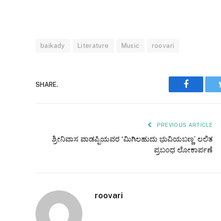
baikady
Literature
Music
roovari
Faceboo
SHARE.
PREVIOUS ARTICLE
ಶ್ರೀನಿವಾಸ ವಾಡಪ್ಪಿಯವರ ‘ಮಿಗಿಲಹುದು ಭುವಿಯಬಣ್ಣ’ ಲಲಿತ
ಪ್ರಬಂಧ ಲೋಕಾರ್ಪಣೆ
roovari