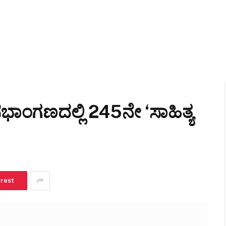
 ಸಭಾಂಗಣದಲ್ಲಿ 245ನೇ ‘ಸಾಹಿತ್ಯ
erest