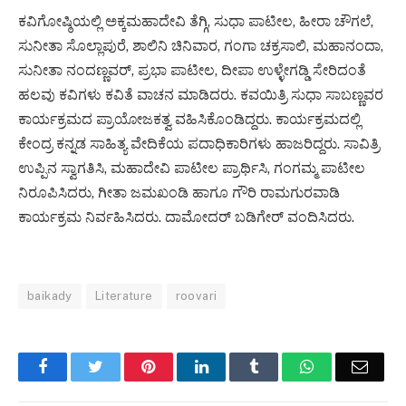
ಕವಿಗೋಷ್ಠಿಯಲ್ಲಿ ಅಕ್ಕಮಹಾದೇವಿ ತೆಗ್ಗಿ, ಸುಧಾ ಪಾಟೀಲ, ಹೀರಾ ಚೌಗಲೆ,
ಸುನೀತಾ ಸೊಲ್ಲಾಪುರೆ, ಶಾಲಿನಿ ಚಿನಿವಾರ, ಗಂಗಾ ಚಕ್ರಸಾಲಿ, ಮಹಾನಂದಾ,
ಸುನೀತಾ ನಂದಣ್ಣವರ್, ಪ್ರಭಾ ಪಾಟೀಲ, ದೀಪಾ ಉಳ್ಳೇಗಡ್ಡಿ ಸೇರಿದಂತೆ
ಹಲವು ಕವಿಗಳು ಕವಿತೆ ವಾಚನ ಮಾಡಿದರು. ಕವಯಿತ್ರಿ ಸುಧಾ ಸಾಬಣ್ಣವರ
ಕಾರ್ಯಕ್ರಮದ ಪ್ರಾಯೋಜಕತ್ವ ವಹಿಸಿಕೊಂಡಿದ್ದರು. ಕಾರ್ಯಕ್ರಮದಲ್ಲಿ
ಕೇಂದ್ರ ಕನ್ನಡ ಸಾಹಿತ್ಯ ವೇದಿಕೆಯ ಪದಾಧಿಕಾರಿಗಳು ಹಾಜರಿದ್ದರು. ಸಾವಿತ್ರಿ
ಉಪ್ಪಿನ ಸ್ವಾಗತಿಸಿ, ಮಹಾದೇವಿ ಪಾಟೀಲ ಪ್ರಾರ್ಥಿಸಿ, ಗಂಗಮ್ಮ ಪಾಟೀಲ
ನಿರೂಪಿಸಿದರು, ಗೀತಾ ಜಮಖಂಡಿ ಹಾಗೂ ಗೌರಿ ರಾಮಗುರವಾಡಿ
ಕಾರ್ಯಕ್ರಮ ನಿರ್ವಹಿಸಿದರು. ದಾಮೋದರ್ ಬಡಿಗೇರ್ ವಂದಿಸಿದರು.
baikady
Literature
roovari
Facebook
Twitter
Pinterest
LinkedIn
Tumblr
WhatsApp
Email