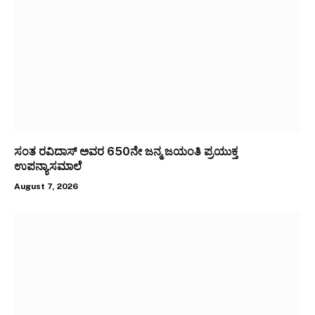
ಸಂತ ರವಿದಾಸ್ ಅವರ 650ನೇ ಜನ್ಮ ಜಯಂತಿ ಪ್ರಯುಕ್ತ
ಉಪನ್ಯಾಸಮಾಲೆ
August 7, 2026