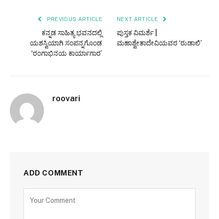
PREVIOUS ARTICLE
NEXT ARTICLE
ಕನ್ನಡ ಸಾಹಿತ್ಯ ಭವನದಲ್ಲಿ
ಪುಸ್ತಕ ವಿಮರ್ಶೆ |
ಯಶಸ್ವಿಯಾಗಿ ಸಂಪನ್ನಗೊಂಡ
ಮಹಾಶ್ವೇತಾದೇವಿಯವರ ‘ರುಡಾಲಿ’
‘ರಂಗಾಭಿನಯ ಕಾರ್ಯಾಗಾರ’
roovari
ADD COMMENT