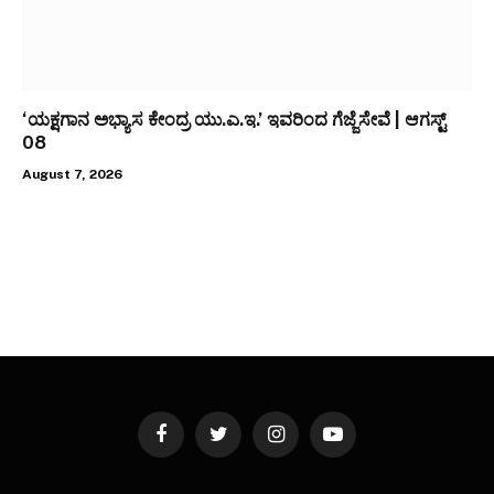
‘ಯಕ್ಷಗಾನ ಅಭ್ಯಾಸ ಕೇಂದ್ರ ಯು.ಎ.ಇ.’ ಇವರಿಂದ ಗೆಜ್ಜೆಸೇವೆ | ಆಗಸ್ಟ್
08
August 7, 2026
Facebook
Twitter
Instagram
YouTube