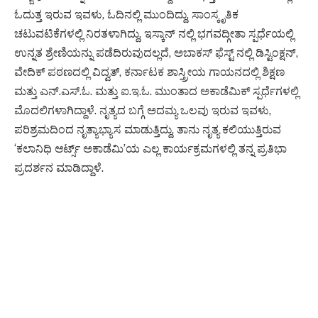
ಓದುತ್ತ ಇರುವ ಇವಳು, ಓದಿನಲ್ಲಿ ಮುಂದಿದ್ದು, ಸಾಂಸ್ಕೃತಿಕ
ಚಟುವಟಿಕೆಗಳಲ್ಲಿ ನಿರತಳಾಗಿದ್ದು, ಇಸ್ಕಾನ್ ನಲ್ಲಿ ಭಗವದ್ಗೀತಾ ಸ್ಪರ್ಧೆಯಲ್ಲಿ
ಉನ್ನತ ಶ್ರೇಣಿಯನ್ನು ಪಡೆದಿರುವುದಲ್ಲದೆ, ಅಬಾಕಸ್ ಫೆಸ್ಟ್ ನಲ್ಲಿ ಡಿಸ್ಟಿಂಕ್ಷನ್,
ವೇದಿಕ್ ಪಠಣದಲ್ಲಿ ವಿದ್ವತ್, ಕರ್ನಾಟಕ ಶಾಸ್ತ್ರೀಯ ಗಾಯನದಲ್ಲಿ ಶಿಕ್ಷಣ
ಮತ್ತು ಎನ್.ಎಸ್.ಓ. ಮತ್ತು ಐ.ಇ.ಓ. ಮುಂತಾದ ಅಕಾಡೆಮಿಕ್ ಸ್ಪರ್ಧೆಗಳಲ್ಲಿ
ಮೊದಲಿಗಳಾಗಿದ್ದಾಳೆ. ನೃತ್ಯದ ಬಗ್ಗೆ ಅದಮ್ಯ ಒಲವು ಇರುವ ಇವಳು,
ಪರಿಶ್ರಮದಿಂದ ನೃತ್ಯಾಭ್ಯಾಸ ಮಾಡುತ್ತಿದ್ದು, ತಾನು ನೃತ್ಯ ಕಲಿಯುತ್ತಿರುವ
‘ಕಲಾನಿಧಿ ಆರ್ಟ್ಸ್ ಅಕಾಡೆಮಿ’ಯ ಎಲ್ಲ ಕಾರ್ಯಕ್ರಮಗಳಲ್ಲಿ ತನ್ನ ಪ್ರತಿಭಾ
ಪ್ರದರ್ಶನ ಮಾಡಿದ್ದಾಳೆ.