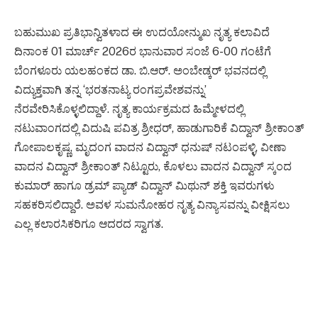
ಬಹುಮುಖ ಪ್ರತಿಭಾನ್ವಿತಳಾದ ಈ ಉದಯೋನ್ಮುಖ ನೃತ್ಯ ಕಲಾವಿದೆ
ದಿನಾಂಕ 01 ಮಾರ್ಚ್ 2026ರ ಭಾನುವಾರ ಸಂಜೆ 6-00 ಗಂಟೆಗೆ
ಬೆಂಗಳೂರು ಯಲಹಂಕದ ಡಾ. ಬಿ.ಆರ್. ಅಂಬೇಡ್ಕರ್ ಭವನದಲ್ಲಿ
ವಿದ್ಯುಕ್ತವಾಗಿ ತನ್ನ ‘ಭರತನಾಟ್ಯ ರಂಗಪ್ರವೇಶವನ್ನು’
ನೆರವೇರಿಸಿಕೊಳ್ಳಲಿದ್ದಾಳೆ. ನೃತ್ಯ ಕಾರ್ಯಕ್ರಮದ ಹಿಮ್ಮೇಳದಲ್ಲಿ
ನಟುವಾಂಗದಲ್ಲಿ ವಿದುಷಿ ಪವಿತ್ರ ಶ್ರೀಧರ್, ಹಾಡುಗಾರಿಕೆ ವಿದ್ವಾನ್ ಶ್ರೀಕಾಂತ್
ಗೋಪಾಲಕೃಷ್ಣ, ಮೃದಂಗ ವಾದನ ವಿದ್ವಾನ್ ಧನುಷ್ ನಟಂಪಳ್ಳಿ, ವೀಣಾ
ವಾದನ ವಿದ್ವಾನ್ ಶ್ರೀಕಾಂತ್ ನಿಟ್ಟೂರು, ಕೊಳಲು ವಾದನ ವಿದ್ವಾನ್ ಸ್ಕಂದ
ಕುಮಾರ್ ಹಾಗೂ ಡ್ರಮ್ ಪ್ಯಾಡ್ ವಿದ್ವಾನ್ ಮಿಥುನ್ ಶಕ್ತಿ ಇವರುಗಳು
ಸಹಕರಿಸಲಿದ್ದಾರೆ. ಅವಳ ಸುಮನೋಹರ ನೃತ್ಯ ವಿನ್ಯಾಸವನ್ನು ವೀಕ್ಷಿಸಲು
ಎಲ್ಲ ಕಲಾರಸಿಕರಿಗೂ ಆದರದ ಸ್ವಾಗತ.