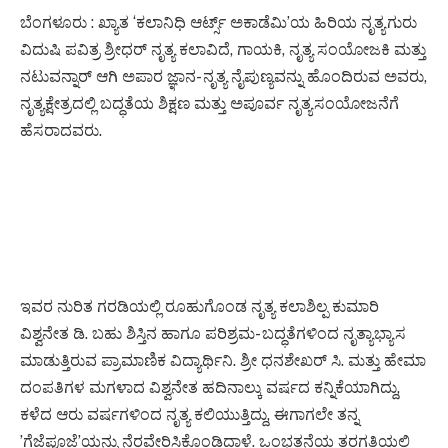
ಬೆಂಗಳೂರು : ಖ್ಯಾತ ‘ಕಲಾನಿಧಿ ಆರ್ಟ್ಸ್ ಅಕಾಡೆಮಿ’ಯ ಹಿರಿಯ ನೃತ್ಯಗುರು
ವಿದುಷಿ ಪವಿತ್ರ ಶ್ರೀಧರ್ ನೃತ್ಯ ಕಲಾವಿದೆ, ಗಾಯಕಿ, ನೃತ್ಯ ಸಂಯೋಜಕಿ ಮತ್ತು
ನಟುವನ್ನಾರ್ ಆಗಿ ಅಪಾರ ಜ್ಞಾನ- ನೃತ್ಯ ನೈಪುಣ್ಯವನ್ನು ಹೊಂದಿರುವ ಅವರು,
ನೃತ್ಯಕ್ಷೇತ್ರದಲ್ಲಿ ಬದ್ಧತೆಯ ಶಿಕ್ಷಣ ಮತ್ತು ಅಪೂರ್ವ ನೃತ್ಯಸಂಯೋಜನೆಗೆ
ಹೆಸರಾದವರು.
ಇವರ ನುರಿತ ಗರಡಿಯಲ್ಲಿ ರೂಹುಗೊಂಡ ನೃತ್ಯ ಕಲಾಶಿಲ್ಪ ಕುಮಾರಿ
ವಿಶ್ವನೇತ ಡಿ. ಬಹು ಶಿಸ್ತಿನ ಹಾಗೂ ಪರಿಶ್ರಮ- ಬದ್ಧತೆಗಳಿಂದ ನೃತ್ಯಾಭ್ಯಾಸ
ಮಾಡುತ್ತಿರುವ ಪ್ರಾಮಾಣಿಕ ವಿದ್ಯಾರ್ಥಿನಿ. ಶ್ರೀ ಧನಶೇಖರ್ ಸಿ. ಮತ್ತು ಹೇಮಾ
ದಂಪತಿಗಳ ಮಗಳಾದ ವಿಶ್ವನೇತ ಹದಿನಾಲ್ಕು ವರ್ಷದ ಕನ್ನಿಕೆಯಾಗಿದ್ದು,
ಕಳೆದ ಆರು ವರ್ಷಗಳಿಂದ ನೃತ್ಯ ಕಲಿಯುತ್ತಿದ್ದು, ಈಗಾಗಲೇ ತನ್ನ
’ಗೆಜ್ಜೆಪೂಜೆ’ಯನ್ನು ನೆರವೇರಿಸಿಕೊಂಡಿದ್ದಾಳೆ. ಒಂಭತ್ತನೆಯ ತರಗತಿಯಲ್ಲಿ