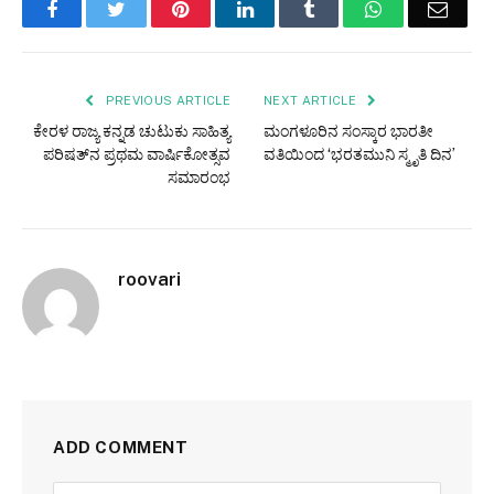
Facebook
Twitter
Pinterest
LinkedIn
Tumblr
WhatsApp
Email
PREVIOUS ARTICLE
NEXT ARTICLE
ಕೇರಳ ರಾಜ್ಯ ಕನ್ನಡ ಚುಟುಕು ಸಾಹಿತ್ಯ
ಮಂಗಳೂರಿನ ಸಂಸ್ಕಾರ ಭಾರತೀ
ಪರಿಷತ್‌ನ ಪ್ರಥಮ ವಾರ್ಷಿಕೋತ್ಸವ
ವತಿಯಿಂದ ‘ಭರತಮುನಿ ಸ್ಮೃತಿ ದಿನ’
ಸಮಾರಂಭ
roovari
ADD COMMENT