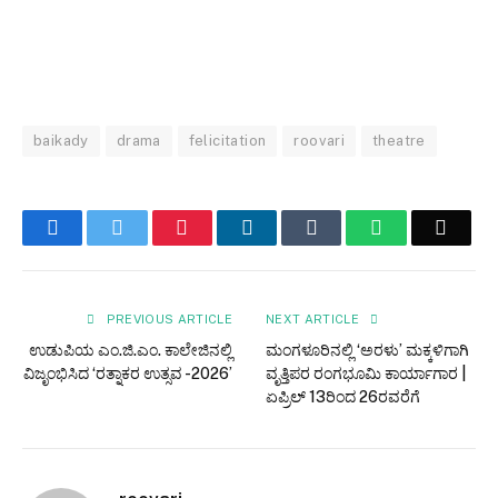
baikady
drama
felicitation
roovari
theatre
Facebook
Twitter
Pinterest
LinkedIn
Tumblr
WhatsApp
Email
PREVIOUS ARTICLE
NEXT ARTICLE
ಉಡುಪಿಯ ಎಂ.ಜಿ.ಎಂ. ಕಾಲೇಜಿನಲ್ಲಿ
ಮಂಗಳೂರಿನಲ್ಲಿ ‘ಅರಳು’ ಮಕ್ಕಳಿಗಾಗಿ
ವಿಜೃಂಭಿಸಿದ ‘ರತ್ನಾಕರ ಉತ್ಸವ -2026’
ವೃತ್ತಿಪರ ರಂಗಭೂಮಿ ಕಾರ್ಯಾಗಾರ |
ಏಪ್ರಿಲ್ 13ರಿಂದ 26ರವರೆಗೆ