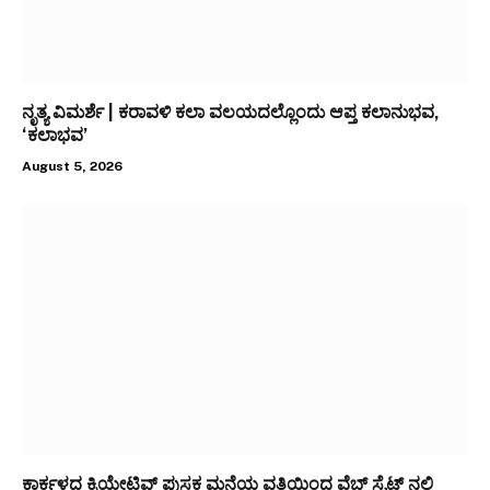
ನೃತ್ಯ ವಿಮರ್ಶೆ | ಕರಾವಳಿ ಕಲಾ ವಲಯದಲ್ಲೊಂದು ಆಪ್ತ ಕಲಾನುಭವ,
‘ಕಲಾಭವ’
August 5, 2026
ಕಾರ್ಕಳದ ಕ್ರಿಯೇಟಿವ್ ಪುಸ್ತಕ ಮನೆಯ ವತಿಯಿಂದ ವೆಬ್ ಸೈಟ್ ನಲ್ಲಿ