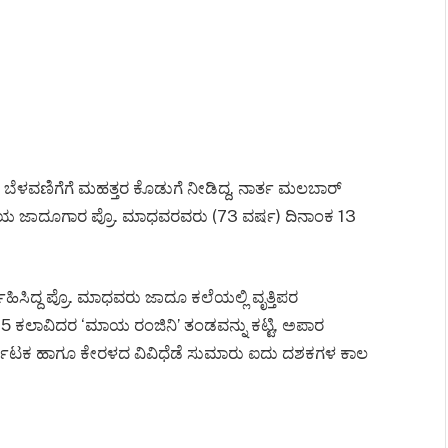
ಳವಣಿಗೆಗೆ ಮಹತ್ತರ ಕೊಡುಗೆ ನೀಡಿದ್ದ, ನಾರ್ತ ಮಲಬಾರ್
 ಹಿರಿಯ ಜಾದೂಗಾರ ಪ್ರೊ. ಮಾಧವರವರು (73 ವರ್ಷ) ದಿನಾಂಕ 13
್ವಹಿಸಿದ್ದ ಪ್ರೊ. ಮಾಧವರು ಜಾದೂ ಕಲೆಯಲ್ಲಿ ವೃತ್ತಿಪರ
15 ಕಲಾವಿದರ ‘ಮಾಯ ರಂಜಿನಿ’ ತಂಡವನ್ನು ಕಟ್ಟಿ, ಅಪಾರ
ಕರ್ನಾಟಕ ಹಾಗೂ ಕೇರಳದ ವಿವಿಧೆಡೆ ಸುಮಾರು ಐದು ದಶಕಗಳ ಕಾಲ