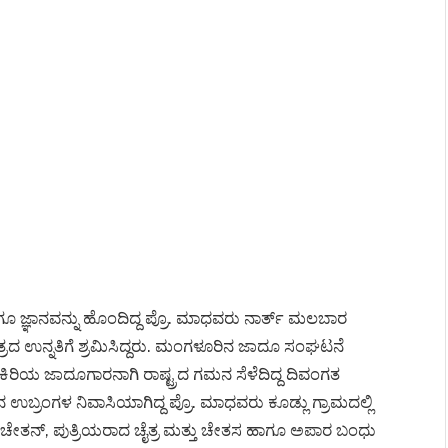
ೂ ಜ್ಞಾನವನ್ನು ಹೊಂದಿದ್ದ ಪ್ರೊ. ಮಾಧವರು ನಾರ್ತ್ ಮಲಬಾರ
 ಉನ್ನತಿಗೆ ಶ್ರಮಿಸಿದ್ದರು. ಮಂಗಳೂರಿನ ಜಾದೂ ಸಂಘಟನೆ
 ಕಿರಿಯ ಜಾದೂಗಾರನಾಗಿ ರಾಷ್ಟ್ರದ ಗಮನ ಸೆಳೆದಿದ್ದ ದಿವಂಗತ
ಉಬ್ರಂಗಳ ನಿವಾಸಿಯಾಗಿದ್ದ ಪ್ರೊ. ಮಾಧವರು ಕೂಡ್ಲು ಗ್ರಾಮದಲ್ಲಿ
ಿಸ್ಟ್ ಚೇತನ್, ಪುತ್ರಿಯರಾದ ಚೈತ್ರ ಮತ್ತು ಚೇತಸ ಹಾಗೂ ಅಪಾರ ಬಂಧು