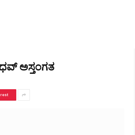
ಧವ್ ಅಸ್ತಂಗತ
erest