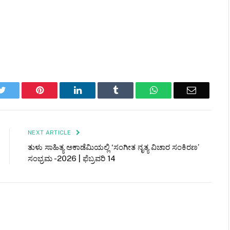
k
Twitter
Pinterest
LinkedIn
Tumblr
WhatsApp
Email
NEXT ARTICLE
ತುಳು ಸಾಹಿತ್ಯ ಅಕಾಡೆಮಿಯಲ್ಲಿ ‘ಸಂಗೀತ ನೃತ್ಯ ವಿಚಾರ ಸಂಕಿರಣ’
ಸಂಭ್ರಮ -2026 | ಫೆಬ್ರವರಿ 14