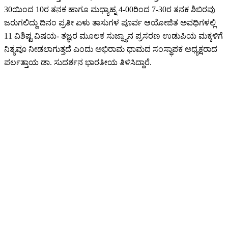
30ಯಿಂದ 10ರ ತನಕ ಹಾಗೂ ಮಧ್ಯಾಹ್ನ 4-00ರಿಂದ 7-30ರ ತನಕ ಶಿಬಿರವು
ಜರುಗಲಿದ್ದು ದಿನಂ ಪ್ರತೀ ಏಳು ತಾಸುಗಳ ಪೂರ್ವ ಆಯೋಜಿತ ಅವಧಿಗಳಲ್ಲಿ
11 ವಿಶಿಷ್ಟ ವಿಷಯ- ತಜ್ಞರ ಮೂಲಕ ಸುಜ್ನ್ಯಾನ ಪ್ರಸರಣ ಉಡುಪಿಯ ಮಕ್ಕಳಿಗೆ
ನಿತ್ಯವೂ ನೀಡಲಾಗುತ್ತದೆ ಎಂದು ಅಭಿರಾಮ ಧಾಮದ ಸಂಸ್ಥಾಪಕ ಅಧ್ಯಕ್ಷರಾದ
ಪರ್ಲತ್ತಾಯ ಡಾ. ಸುದರ್ಶನ ಭಾರತೀಯ ತಿಳಿಸಿದ್ದಾರೆ.