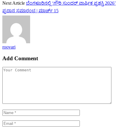
Next Article
ಬೆಂಗಳೂರಿನಲ್ಲಿ ‘ಗೌರಿ ಸುಂದರ್ ವಾರ್ಷಿಕ ಪ್ರಶಸ್ತಿ 2026’
ಪ್ರದಾನ ಸಮಾರಂಭ | ಮಾರ್ಚ್ 15
roovari
Add Comment