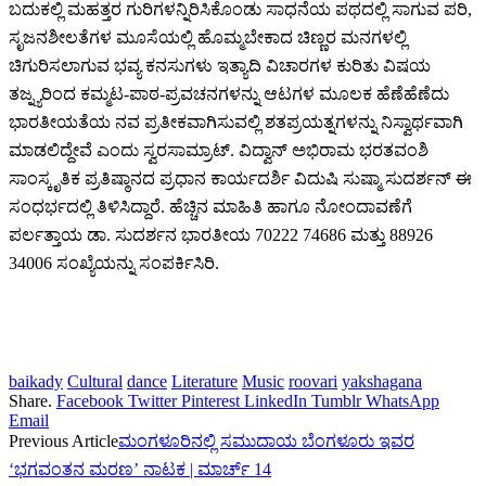
ಬದುಕಲ್ಲಿ ಮಹತ್ತರ ಗುರಿಗಳನ್ನಿರಿಸಿಕೊಂಡು ಸಾಧನೆಯ ಪಥದಲ್ಲಿ ಸಾಗುವ ಪರಿ,
ಸೃಜನಶೀಲತೆಗಳ ಮೂಸೆಯಲ್ಲಿ ಹೊಮ್ಮಬೇಕಾದ ಚಿಣ್ಣರ ಮನಗಳಲ್ಲಿ
ಚಿಗುರಿಸಲಾಗುವ ಭವ್ಯ ಕನಸುಗಳು ಇತ್ಯಾದಿ ವಿಚಾರಗಳ ಕುರಿತು ವಿಷಯ
ತಜ್ನ್ಯರಿಂದ ಕಮ್ಮಟ-ಪಾಠ-ಪ್ರವಚನಗಳನ್ನು ಆಟಗಳ ಮೂಲಕ ಹೆಣೆಹೆಣೆದು
ಭಾರತೀಯತೆಯ ನವ ಪ್ರತೀಕವಾಗಿಸುವಲ್ಲಿ ಶತಪ್ರಯತ್ನಗಳನ್ನು ನಿಸ್ವಾರ್ಥವಾಗಿ
ಮಾಡಲಿದ್ದೇವೆ ಎಂದು ಸ್ವರಸಾಮ್ರಾಟ್. ವಿದ್ವಾನ್‌ ಅಭಿರಾಮ ಭರತವಂಶಿ
ಸಾಂಸ್ಕೃತಿಕ ಪ್ರತಿಷ್ಠಾನದ ಪ್ರಧಾನ ಕಾರ್ಯದರ್ಶಿ ವಿದುಷಿ ಸುಷ್ಮಾ ಸುದರ್ಶನ್‌ ಈ
ಸಂಧರ್ಭದಲ್ಲಿ ತಿಳಿಸಿದ್ದಾರೆ. ಹೆಚ್ಚಿನ ಮಾಹಿತಿ ಹಾಗೂ ನೋಂದಾವಣೆಗೆ
ಪರ್ಲತ್ತಾಯ ಡಾ. ಸುದರ್ಶನ ಭಾರತೀಯ 70222 74686 ಮತ್ತು 88926
34006 ಸಂಖ್ಯೆಯನ್ನು ಸಂಪರ್ಕಿಸಿರಿ.
baikady
Cultural
dance
Literature
Music
roovari
yakshagana
Share.
Facebook
Twitter
Pinterest
LinkedIn
Tumblr
WhatsApp
Email
Previous Article
ಮಂಗಳೂರಿನಲ್ಲಿ ಸಮುದಾಯ ಬೆಂಗಳೂರು ಇವರ
‘ಭಗವಂತನ ಮರಣ’ ನಾಟಕ | ಮಾರ್ಚ್ 14