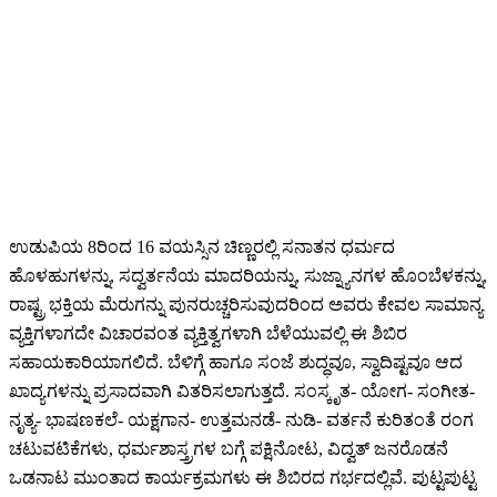
ಉಡುಪಿಯ 8ರಿಂದ 16 ವಯಸ್ಸಿನ ಚಿಣ್ಣರಲ್ಲಿ ಸನಾತನ ಧರ್ಮದ
ಹೊಳಹುಗಳನ್ನು, ಸದ್ವರ್ತನೆಯ ಮಾದರಿಯನ್ನು, ಸುಜ್ನ್ಯಾನಗಳ ಹೊಂಬೆಳಕನ್ನು,
ರಾಷ್ಟ್ರ ಭಕ್ತಿಯ ಮೆರುಗನ್ನು ಪುನರುಚ್ಚರಿಸುವುದರಿಂದ ಅವರು ಕೇವಲ ಸಾಮಾನ್ಯ
ವ್ಯಕ್ತಿಗಳಾಗದೇ ವಿಚಾರವಂತ ವ್ಯಕ್ತಿತ್ವಗಳಾಗಿ ಬೆಳೆಯುವಲ್ಲಿ ಈ ಶಿಬಿರ
ಸಹಾಯಕಾರಿಯಾಗಲಿದೆ. ಬೆಳಿಗ್ಗೆ ಹಾಗೂ ಸಂಜೆ ಶುದ್ಧವೂ, ಸ್ವಾದಿಷ್ಟವೂ ಆದ
ಖಾದ್ಯಗಳನ್ನು ಪ್ರಸಾದವಾಗಿ ವಿತರಿಸಲಾಗುತ್ತದೆ. ಸಂಸ್ಕೃತ- ಯೋಗ- ಸಂಗೀತ-
ನೃತ್ಯ- ಭಾಷಣಕಲೆ- ಯಕ್ಷಗಾನ- ಉತ್ತಮನಡೆ- ನುಡಿ- ವರ್ತನೆ ಕುರಿತಂತೆ ರಂಗ
ಚಟುವಟಿಕೆಗಳು, ಧರ್ಮಶಾಸ್ತ್ರಗಳ ಬಗ್ಗೆ ಪಕ್ಷಿನೋಟ, ವಿದ್ವತ್‌ ಜನರೊಡನೆ
ಒಡನಾಟ ಮುಂತಾದ ಕಾರ್ಯಕ್ರಮಗಳು ಈ ಶಿಬಿರದ ಗರ್ಭದಲ್ಲಿವೆ. ಪುಟ್ಟಪುಟ್ಟ