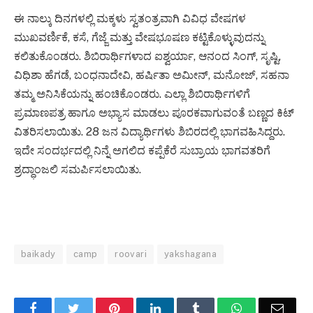
ಈ ನಾಲ್ಕು ದಿನಗಳಲ್ಲಿ ಮಕ್ಕಳು ಸ್ವತಂತ್ರವಾಗಿ ವಿವಿಧ ವೇಷಗಳ
ಮುಖವರ್ಣಿಕೆ, ಕಸೆ, ಗೆಜ್ಜೆ ಮತ್ತು ವೇಷಭೂಷಣ ಕಟ್ಟಿಕೊಳ್ಳುವುದನ್ನು
ಕಲಿತುಕೊಂಡರು. ಶಿಬಿರಾರ್ಥಿಗಳಾದ ಐಶ್ವರ್ಯಾ, ಆನಂದ ಸಿಂಗ್, ಸೃಷ್ಟಿ,
ವಿಧಿಶಾ ಹೆಗಡೆ, ಬಂಧನಾದೇವಿ, ಹರ್ಷಿತಾ ಅಮೀನ್, ಮನೋಜ್, ಸಹನಾ
ತಮ್ಮ ಅನಿಸಿಕೆಯನ್ನು ಹಂಚಿಕೊಂಡರು. ಎಲ್ಲಾ ಶಿಬಿರಾರ್ಥಿಗಳಿಗೆ
ಪ್ರಮಾಣಪತ್ರ ಹಾಗೂ ಅಭ್ಯಾಸ ಮಾಡಲು ಪೂರಕವಾಗುವಂತೆ ಬಣ್ಣದ ಕಿಟ್
ವಿತರಿಸಲಾಯಿತು. 28 ಜನ ವಿದ್ಯಾರ್ಥಿಗಳು ಶಿಬಿರದಲ್ಲಿ ಭಾಗವಹಿಸಿದ್ದರು.
ಇದೇ ಸಂದರ್ಭದಲ್ಲಿ ನಿನ್ನೆ ಅಗಲಿದ ಕಪ್ಪೆಕೆರೆ ಸುಬ್ರಾಯ ಭಾಗವತರಿಗೆ
ಶ್ರದ್ಧಾಂಜಲಿ ಸಮರ್ಪಿಸಲಾಯಿತು.
baikady
camp
roovari
yakshagana
Facebook
Twitter
Pinterest
LinkedIn
Tumblr
WhatsApp
Email