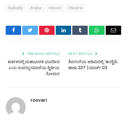
baikady
drama
roovari
theatre
Facebook
Twitter
Pinterest
LinkedIn
Tumblr
WhatsApp
Email
PREVIOUS ARTICLE
NEXT ARTICLE
ಕಾರ್ಕಳದಲ್ಲಿ ಮಹಾಭಾರತ ಭಾವದೀಪ
ಶಿವಗಂಗೆಯ ಆದಿಮದಲ್ಲಿ ‘ಹುಣ್ಣಿಮೆ
ಎಂಬ ಉಪನ್ಯಾಸಮಾಲೆಯ ದ್ವಿತೀಯ
ಹಾಡು 227’ | ಮಾರ್ಚ್ 03
ಸೋಪಾನ
roovari