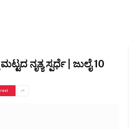
ಟ್ಟದ ನೃತ್ಯ ಸ್ಪರ್ಧೆ | ಜುಲೈ 10
erest