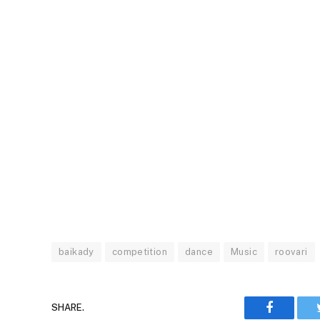
baikady
competition
dance
Music
roovari
Faceboo
SHARE.