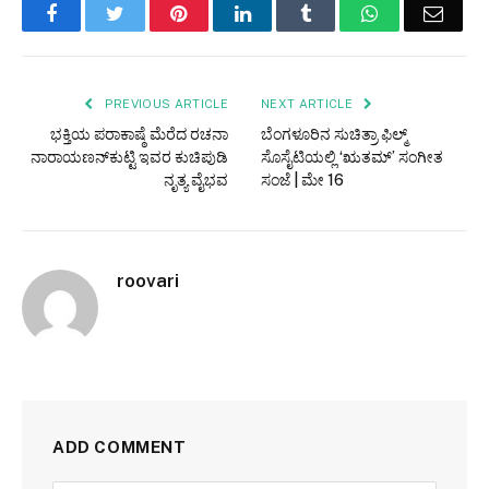
Facebook
Twitter
Pinterest
LinkedIn
Tumblr
WhatsApp
Email
PREVIOUS ARTICLE
NEXT ARTICLE
ಭಕ್ತಿಯ ಪರಾಕಾಷ್ಠೆ ಮೆರೆದ ರಚನಾ
ಬೆಂಗಳೂರಿನ ಸುಚಿತ್ರಾ ಫಿಲ್ಮ್
ನಾರಾಯಣನ್‌ಕುಟ್ಟಿ ಇವರ ಕುಚಿಪುಡಿ
ಸೊಸೈಟಿಯಲ್ಲಿ ‘ಋತಮ್’ ಸಂಗೀತ
ನೃತ್ಯ ವೈಭವ
ಸಂಜೆ | ಮೇ 16
roovari
ADD COMMENT