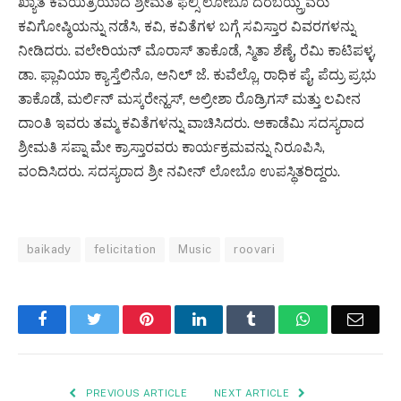
ಖ್ಯಾತ ಕವಯಿತ್ರಿಯಾದ ಶ್ರೀಮತಿ ಫೆಲ್ಸಿ ಲೋಬೊ ದೆರೆಬಯ್ಲ್ರವರು
ಕವಿಗೋಷ್ಠಿಯನ್ನು ನಡೆಸಿ, ಕವಿ, ಕವಿತೆಗಳ ಬಗ್ಗೆ ಸವಿಸ್ತಾರ ವಿವರಗಳನ್ನು
ನೀಡಿದರು. ವಲೇರಿಯನ್ ಮೊರಾಸ್ ತಾಕೊಡೆ, ಸ್ಮಿತಾ ಶೆಣೈ, ರೆಮಿ ಕಾಟಿಪಳ್ಳ,
ಡಾ. ಫ್ಲಾವಿಯಾ ಕ್ಯಾಸ್ತೆಲಿನೊ, ಅನಿಲ್ ಜೆ. ಕುವೆಲ್ಲೊ, ರಾಧಿಕ ಪೈ, ಪೆದ್ರು ಪ್ರಭು
ತಾಕೊಡೆ, ಮರ್ಲಿನ್ ಮಸ್ಕರೇನ್ಹಸ್‌, ಅಲ್ರೀಶಾ ರೊಡ್ರಿಗಸ್ ಮತ್ತು ಲವೀನ
ದಾಂತಿ ಇವರು ತಮ್ಮ ಕವಿತೆಗಳನ್ನು ವಾಚಿಸಿದರು. ಅಕಾಡೆಮಿ ಸದಸ್ಯರಾದ
ಶ್ರೀಮತಿ ಸಪ್ನಾ ಮೇ ಕ್ರಾಸ್ತಾರವರು ಕಾರ್ಯಕ್ರಮವನ್ನು ನಿರೂಪಿಸಿ,
ವಂದಿಸಿದರು. ಸದಸ್ಯರಾದ ಶ್ರೀ ನವೀನ್‌ ಲೋಬೊ ಉಪಸ್ಥಿತರಿದ್ದರು.
baikady
felicitation
Music
roovari
Facebook
Twitter
Pinterest
LinkedIn
Tumblr
WhatsApp
Email
PREVIOUS ARTICLE
NEXT ARTICLE