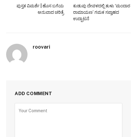
ಪುಸ್ತಕ ವಿಮರ್ಶೆ | ಹೊಸ ಬಗೆಯ
ಕುಡುಪು ದೇವಳದಲ್ಲಿ ತುಳು ‘ಮಂದಾರ
ಅನುವಾದ ಚರಿತ್ರೆ
ರಾಮಾಯಣ’ ಗಮಕ ಸಪ್ತಾಹದ
ಉದ್ಘಾಟನೆ
roovari
ADD COMMENT