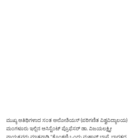
ಮುಖ್ಯ ಅತಿಥಿಗಳಾದ ಸಂತ ಅಲೋಶಿಯಸ್ (ಪರಿಗಣಿತ ವಿಶ್ವವಿದ್ಯಾಲಯ)
ಮಂಗಳೂರು ಇಲ್ಲಿನ ಅಸಿಸ್ಟೆಂಟ್ ಪ್ರೊಫೆಸರ್ ಡಾ. ವಿಜಯಲಕ್ಷ್ಮೀ
ನಾಯಕ್ರವರು ಮಾತನಾಡಿ “ಕೊಂಕಣಿ ಒಂದು ಮಹಾನ್ ಭಾಷೆ. ಭಾರತದ